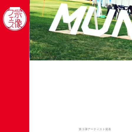
内
容
を
ス
キ
ッ
プ
第３弾アーティスト発表