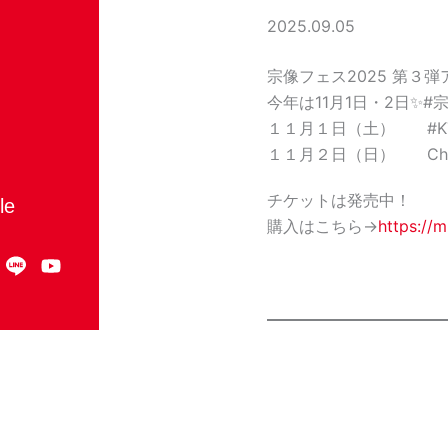
2025.09.05
宗像フェス2025 第３弾
今年は11月1日・2日✨#
１１月１日（土） #KTCH
１１月２日（日） Cha
チケットは発売中！
le
購入はこちら→
https://m
Y
o
u
t
u
b
e