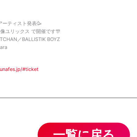
アーティスト発表🥳
宗像ユリックス で開催です🎊
AN／BALLISTIK BOYZ
ra
unafes.jp/#ticket
一覧に戻る